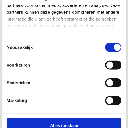
Overlijdensrisico
partners voor social media, adverteren en analyse. Deze
Beschermt nabestaanden tegen financiële zorgen.
partners kunnen deze gegevens combineren met andere
Gelijk afsluiten!
Meer weten
informatie die u aan ze heeft verstrekt of die ze hebben
verzameld op basis van uw gebruik van hun services.
Zakelijke spullen
Toestemmingsselectie
Als belangrijke zakelijke spullen gestolen worden of 
Noodzakelijk
kapot gaan.
Gelijk afsluiten!
Meer weten
Voorkeuren
Workation
Statistieken
Verzekerd op zakelijke reizen tijdens werk én 
ontspanning. 
Gelijk afsluiten!
Meer weten
Marketing
Alles toestaan