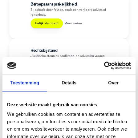
Beroepsaansprakelijkheid
Bij schade door fouten, zoals een verkeerd advies of 
rekenfout.
Gelijk afsluiten!
Meer weten
Rechtsbijstand
Juridische steun bij conflicten, en advies bij vragen.
Gelijk afsluiten!
Meer weten
Toestemming
Details
Over
Ongevallen
Keert uit bij blijvende invaliditeit of overlijden door 
een ongeval.
Deze website maakt gebruik van cookies
Gelijk afsluiten!
Meer weten
We gebruiken cookies om content en advertenties te
personaliseren, om functies voor social media te bieden
en om ons websiteverkeer te analyseren. Ook delen we
informatie over uw gebruik van onze site met onze