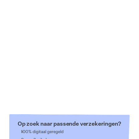
"Snelle reactietijd en indien 
"Als ik meer 
de medewerker zelf niet 
krijg kom ik ze
zeker is, dan vraagt hij na. 
Alicia."
Quality first!"
– Johannes
– Chen
Op zoek naar passende verzekeringen?
100% digitaal geregeld